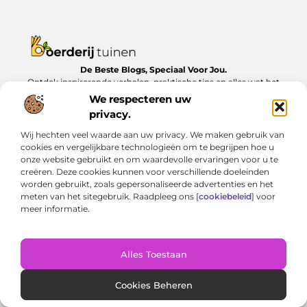
De Beste Blogs, Speciaal Voor Jou.
Ontdek inspirerende verhalen, praktische tips en alles wat het
dagelijks leven te bieden heeft, zorgvuldig verzameld op
We respecteren uw
Boerderijtuinen.nl.
privacy.
Bericht categorie
Wij hechten veel waarde aan uw privacy. We maken gebruik van
cookies en vergelijkbare technologieën om te begrijpen hoe u
onze website gebruikt en om waardevolle ervaringen voor u te
creëren. Deze cookies kunnen voor verschillende doeleinden
worden gebruikt, zoals gepersonaliseerde advertenties en het
Onze informatie
meten van het sitegebruik. Raadpleeg ons [
cookiebeleid
] voor
meer informatie.
Nederlandse linkbuilding: Zo bouw je lokaal aan online autoriteit
Geld verdienen met je website: van bijverdienste tot serieus inkomen
Alles Toestaan
Website index
Cookiebeleid (EU)
Cookies Beheren
@2025 www.boerderijtuinen.nl. All Right Reserved.