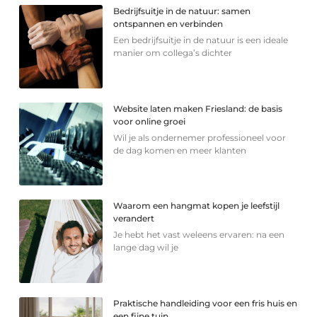
Bedrijfsuitje in de natuur: samen
ontspannen en verbinden
Een bedrijfsuitje in de natuur is een ideale
manier om collega’s dichter
Website laten maken Friesland: de basis
voor online groei
Wil je als ondernemer professioneel voor
de dag komen en meer klanten
Waarom een hangmat kopen je leefstijl
verandert
Je hebt het vast weleens ervaren: na een
lange dag wil je
Praktische handleiding voor een fris huis en
een fijne tuin