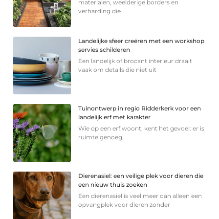
materialen, weelderige borders en
verharding die
Landelijke sfeer creëren met een workshop
servies schilderen
Een landelijk of brocant interieur draait
vaak om details die niet uit
Tuinontwerp in regio Ridderkerk voor een
landelijk erf met karakter
Wie op een erf woont, kent het gevoel: er is
ruimte genoeg,
Dierenasiel: een veilige plek voor dieren die
een nieuw thuis zoeken
Een dierenasiel is veel meer dan alleen een
opvangplek voor dieren zonder