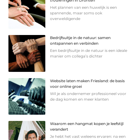
trouwringen in Dronten
Het plannen van een huwelijk is een
spannende, maar soms ook
overweldigende
Bedrijfsuitje in de natuur: samen
ontspannen en verbinden
Een bedrijfsuitje in de natuur is een ideale
manier om collega’s dichter
Website laten maken Friesland: de basis
voor online groei
Wil je als ondernemer professioneel voor
de dag komen en meer klanten
Waarom een hangmat kopen je leefstijl
verandert
Je hebt het vast weleens ervaren: na een