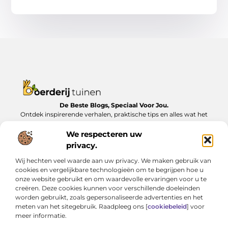
De Beste Blogs, Speciaal Voor Jou.
Ontdek inspirerende verhalen, praktische tips en alles wat het
dagelijks leven te bieden heeft, zorgvuldig verzameld op
Boerderijtuinen.nl.
We respecteren uw
privacy.
Bericht categorie
Wij hechten veel waarde aan uw privacy. We maken gebruik van
cookies en vergelijkbare technologieën om te begrijpen hoe u
onze website gebruikt en om waardevolle ervaringen voor u te
creëren. Deze cookies kunnen voor verschillende doeleinden
Onze informatie
worden gebruikt, zoals gepersonaliseerde advertenties en het
meten van het sitegebruik. Raadpleeg ons [
cookiebeleid
] voor
Nederlandse linkbuilding: Zo bouw je lokaal aan online autoriteit
Geld verdienen met je website: van bijverdienste tot serieus inkomen
meer informatie.