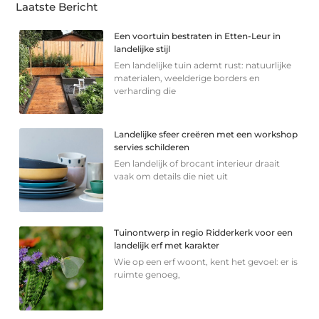
Laatste Bericht
Een voortuin bestraten in Etten-Leur in
landelijke stijl
Een landelijke tuin ademt rust: natuurlijke
materialen, weelderige borders en
verharding die
Landelijke sfeer creëren met een workshop
servies schilderen
Een landelijk of brocant interieur draait
vaak om details die niet uit
Tuinontwerp in regio Ridderkerk voor een
landelijk erf met karakter
Wie op een erf woont, kent het gevoel: er is
ruimte genoeg,