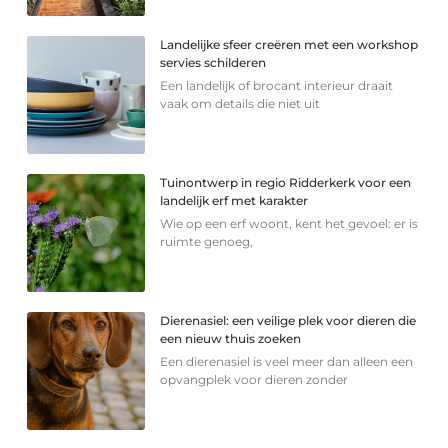
Landelijke sfeer creëren met een workshop
servies schilderen
Een landelijk of brocant interieur draait
vaak om details die niet uit
Tuinontwerp in regio Ridderkerk voor een
landelijk erf met karakter
Wie op een erf woont, kent het gevoel: er is
ruimte genoeg,
Dierenasiel: een veilige plek voor dieren die
een nieuw thuis zoeken
Een dierenasiel is veel meer dan alleen een
opvangplek voor dieren zonder