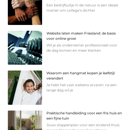
Een bedrijfsuitje in de natuur is een ideale
manier om collega’s dichter
Website laten maken Friesland: de basis
voor online groei
Wil je als ondernemer professioneel voor
de dag komen en meer klanten
Waarom een hangmat kopen je leefstijl
verandert
Je hebt het vast weleens ervaren: na een
lange dag wil je
Praktische handleiding voor een fris huis en
een fijne tuin
Jouw stappenplan voor een stralend thuis