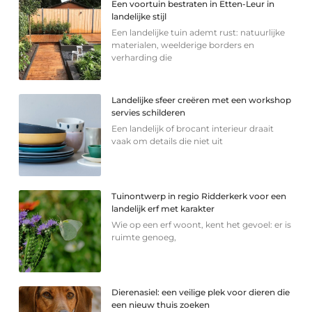
Een voortuin bestraten in Etten-Leur in
landelijke stijl
Een landelijke tuin ademt rust: natuurlijke
materialen, weelderige borders en
verharding die
Landelijke sfeer creëren met een workshop
servies schilderen
Een landelijk of brocant interieur draait
vaak om details die niet uit
Tuinontwerp in regio Ridderkerk voor een
landelijk erf met karakter
Wie op een erf woont, kent het gevoel: er is
ruimte genoeg,
Dierenasiel: een veilige plek voor dieren die
een nieuw thuis zoeken