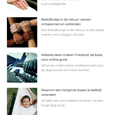
overweldigende
Bedrijfsuitje in de natuur: samen
ontspannen en verbinden
Een bedrijfsuitje in de natuur is een ideale
manier om collega’s dichter
Website laten maken Friesland: de basis
voor online groei
Wil je als ondernemer professioneel voor
de dag komen en meer klanten
Waarom een hangmat kopen je leefstijl
verandert
Je hebt het vast weleens ervaren: na een
lange dag wil je