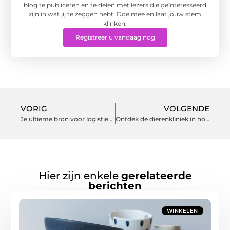
blog te publiceren en te delen met lezers die geïnteresseerd
zijn in wat jij te zeggen hebt. Doe mee en laat jouw stem
klinken.
Registreer u vandaag nog
VORIG
VOLGENDE
Je ultieme bron voor logistieke oplossingen: een diepgaande blik op transport en logistiek
Ontdek de dierenkliniek in hoogvliet voor complete zorg voor uw huisdier
Hier zijn enkele
gerelateerde
berichten
WINKELEN