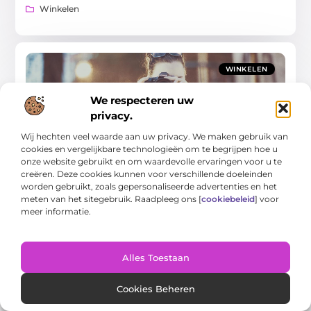
Winkelen
WINKELEN
We respecteren uw
privacy.
Wij hechten veel waarde aan uw privacy. We maken gebruik van
cookies en vergelijkbare technologieën om te begrijpen hoe u
onze website gebruikt en om waardevolle ervaringen voor u te
Ontdek de magische wereld van een fotograaf
creëren. Deze cookies kunnen voor verschillende doeleinden
in Venray
Professional photography is a growing trend in Venray, where
worden gebruikt, zoals gepersonaliseerde advertenties en het
talented photographers are capturing the essence of the city
meten van het sitegebruik. Raadpleeg ons [
cookiebeleid
] voor
and its people. The role of a
meer informatie.
Winkelen
Alles Toestaan
Cookies Beheren
WINKELEN