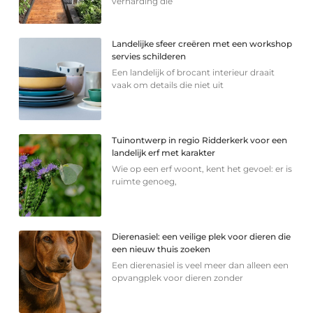
verharding die
Landelijke sfeer creëren met een workshop
servies schilderen
Een landelijk of brocant interieur draait
vaak om details die niet uit
Tuinontwerp in regio Ridderkerk voor een
landelijk erf met karakter
Wie op een erf woont, kent het gevoel: er is
ruimte genoeg,
Dierenasiel: een veilige plek voor dieren die
een nieuw thuis zoeken
Een dierenasiel is veel meer dan alleen een
opvangplek voor dieren zonder