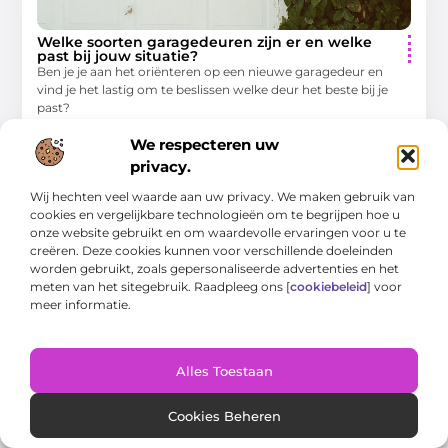
Welke soorten garagedeuren zijn er en welke
past bij jouw situatie?
Ben je je aan het oriënteren op een nieuwe garagedeur en
vind je het lastig om te beslissen welke deur het beste bij je
past?
Woning En Tuin
We respecteren uw
privacy.
Wij hechten veel waarde aan uw privacy. We maken gebruik van
WONING EN TUIN
cookies en vergelijkbare technologieën om te begrijpen hoe u
onze website gebruikt en om waardevolle ervaringen voor u te
creëren. Deze cookies kunnen voor verschillende doeleinden
worden gebruikt, zoals gepersonaliseerde advertenties en het
meten van het sitegebruik. Raadpleeg ons [
cookiebeleid
] voor
meer informatie.
Praktische gids voor gezond wonen en
tuinonderhoud
Alles Toestaan
Creëer uw eigen oase: een gids voor een gezond huis en een
bloeiende tuin Een huis is meer dan alleen een dak boven ons
Cookies Beheren
hoofd;