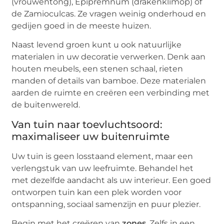
(vrouwentong), Epipremnum (drakenklimop) of
de Zamioculcas. Ze vragen weinig onderhoud en
gedijen goed in de meeste huizen.
Naast levend groen kunt u ook natuurlijke
materialen in uw decoratie verwerken. Denk aan
houten meubels, een stenen schaal, rieten
manden of details van bamboe. Deze materialen
aarden de ruimte en creëren een verbinding met
de buitenwereld.
Van tuin naar toevluchtsoord:
maximaliseer uw buitenruimte
Uw tuin is geen losstaand element, maar een
verlengstuk van uw leefruimte. Behandel het
met dezelfde aandacht als uw interieur. Een goed
ontworpen tuin kan een plek worden voor
ontspanning, sociaal samenzijn en puur plezier.
Begin met het creëren van
zones
. Zelfs in een