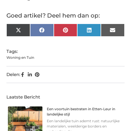
Goed artikel? Deel hem dan op:
X
Facebook
Pinterest
LinkedIn
Email
(Twitter)
Tags:
Woning en Tuin
Delen:
Laatste Bericht
Een voortuin bestraten in Etten-Leur in
landelijke stijl
Een landelijke tuin ademt rust: natuurlijke
materialen, weelderige borders en