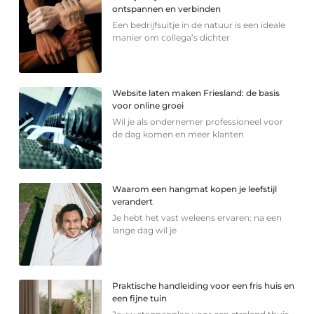
ontspannen en verbinden
Een bedrijfsuitje in de natuur is een ideale
manier om collega’s dichter
Website laten maken Friesland: de basis
voor online groei
Wil je als ondernemer professioneel voor
de dag komen en meer klanten
Waarom een hangmat kopen je leefstijl
verandert
Je hebt het vast weleens ervaren: na een
lange dag wil je
Praktische handleiding voor een fris huis en
een fijne tuin