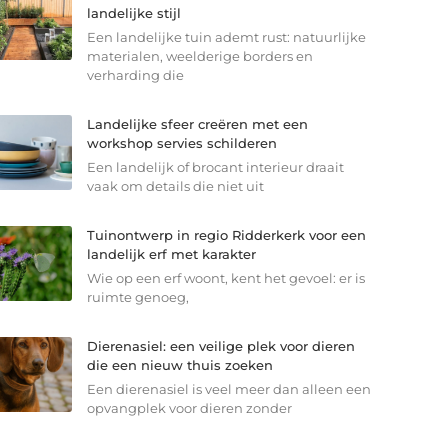
landelijke stijl
Een landelijke tuin ademt rust: natuurlijke
materialen, weelderige borders en
verharding die
Landelijke sfeer creëren met een
workshop servies schilderen
Een landelijk of brocant interieur draait
vaak om details die niet uit
Tuinontwerp in regio Ridderkerk voor een
landelijk erf met karakter
Wie op een erf woont, kent het gevoel: er is
ruimte genoeg,
Dierenasiel: een veilige plek voor dieren
die een nieuw thuis zoeken
Een dierenasiel is veel meer dan alleen een
opvangplek voor dieren zonder