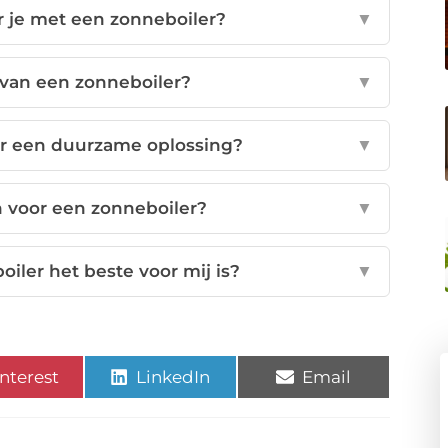
 je met een zonneboiler?
▼
 van een zonneboiler?
▼
r een duurzame oplossing?
▼
n voor een zonneboiler?
▼
iler het beste voor mij is?
▼
nterest
LinkedIn
Email