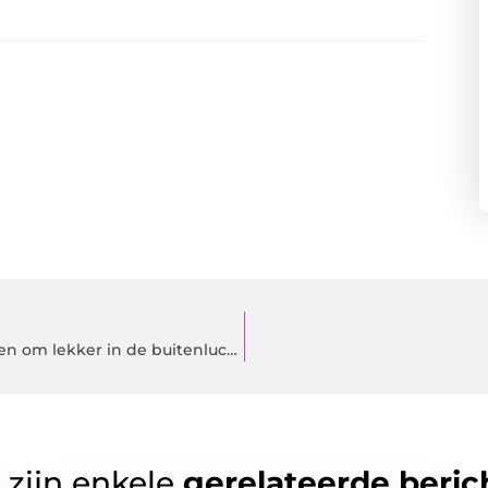
Exalto Hoveniers bied je de mooiste mogelijkheden om lekker in de buitenlucht te kunnen genieten
 zijn enkele
gerelateerde beric