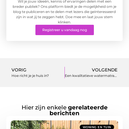
Wil je jouw ideeën, kennis of ervaringen delen met een
breder publiek? Ons platform biedt je de mogelijkheid om je
blog te publiceren en te delen met lezers die geïnteresseerd
zijn in wat jij te zeggen hebt. Doe mee en laat jouw stem
klinken.
Registreer u vandaag nog
VORIG
VOLGENDE
Hoe richt je je huis in?
Een kwalitatieve watermatras kopen
Hier zijn enkele
gerelateerde
berichten
WONING EN TUIN