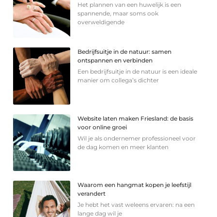
Het plannen van een huwelijk is een
spannende, maar soms ook
overweldigende
Bedrijfsuitje in de natuur: samen
ontspannen en verbinden
Een bedrijfsuitje in de natuur is een ideale
manier om collega’s dichter
Website laten maken Friesland: de basis
voor online groei
Wil je als ondernemer professioneel voor
de dag komen en meer klanten
Waarom een hangmat kopen je leefstijl
verandert
Je hebt het vast weleens ervaren: na een
lange dag wil je