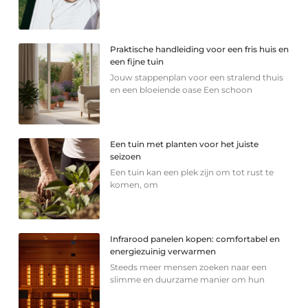
Praktische handleiding voor een fris huis en
een fijne tuin
Jouw stappenplan voor een stralend thuis
en een bloeiende oase Een schoon
Een tuin met planten voor het juiste
seizoen
Een tuin kan een plek zijn om tot rust te
komen, om
Infrarood panelen kopen: comfortabel en
energiezuinig verwarmen
Steeds meer mensen zoeken naar een
slimme en duurzame manier om hun