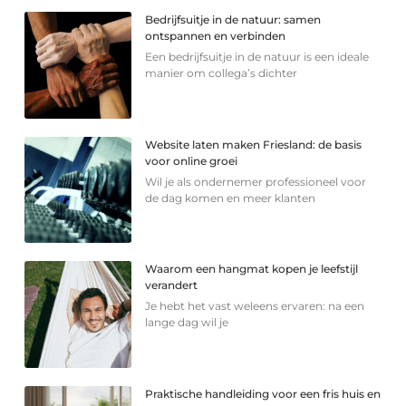
Bedrijfsuitje in de natuur: samen
ontspannen en verbinden
Een bedrijfsuitje in de natuur is een ideale
manier om collega’s dichter
Website laten maken Friesland: de basis
voor online groei
Wil je als ondernemer professioneel voor
de dag komen en meer klanten
Waarom een hangmat kopen je leefstijl
verandert
Je hebt het vast weleens ervaren: na een
lange dag wil je
Praktische handleiding voor een fris huis en