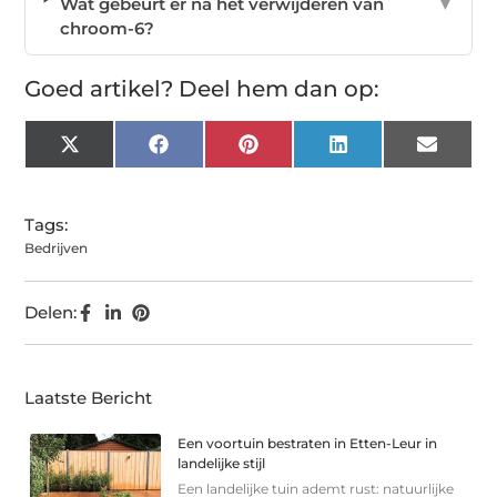
Wat gebeurt er na het verwijderen van
▼
chroom-6?
Goed artikel? Deel hem dan op:
X
Facebook
Pinterest
LinkedIn
Email
(Twitter)
Tags:
Bedrijven
Delen:
Laatste Bericht
Een voortuin bestraten in Etten-Leur in
landelijke stijl
Een landelijke tuin ademt rust: natuurlijke