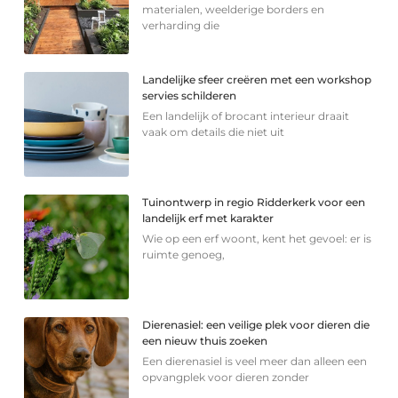
materialen, weelderige borders en
verharding die
Landelijke sfeer creëren met een workshop
servies schilderen
Een landelijk of brocant interieur draait
vaak om details die niet uit
Tuinontwerp in regio Ridderkerk voor een
landelijk erf met karakter
Wie op een erf woont, kent het gevoel: er is
ruimte genoeg,
Dierenasiel: een veilige plek voor dieren die
een nieuw thuis zoeken
Een dierenasiel is veel meer dan alleen een
opvangplek voor dieren zonder