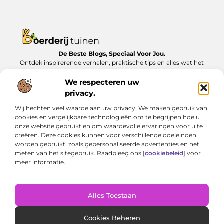
De Beste Blogs, Speciaal Voor Jou.
Ontdek inspirerende verhalen, praktische tips en alles wat het
dagelijks leven te bieden heeft, zorgvuldig verzameld op
Boerderijtuinen.nl.
We respecteren uw
privacy.
Bericht categorie
Wij hechten veel waarde aan uw privacy. We maken gebruik van
cookies en vergelijkbare technologieën om te begrijpen hoe u
onze website gebruikt en om waardevolle ervaringen voor u te
creëren. Deze cookies kunnen voor verschillende doeleinden
Onze informatie
worden gebruikt, zoals gepersonaliseerde advertenties en het
meten van het sitegebruik. Raadpleeg ons [
cookiebeleid
] voor
Nederlandse linkbuilding: Zo bouw je lokaal aan online autoriteit
Geld verdienen met je website: van bijverdienste tot serieus inkomen
meer informatie.
Alles Toestaan
Website index
Cookiebeleid (EU)
@2025 www.boerderijtuinen.nl. All Right Reserved.
Cookies Beheren