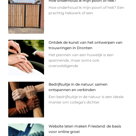
Hoe onderhoud ik mijn poort of hek?
Hoe onderhoud ik mijn poort of hek? Een
prachtig hekwerk of een
Ontdek de kunst van het ontwerpen van
trouwringen in Dronten
Het plannen van een huwelijk is een
spannende, maar soms ook
overweldigende
Bedrijfsuitje in de natuur: samen
ontspannen en verbinden
Een bedrijfsuitje in de natuur is een ideale
manier om collega’s dichter
Website laten maken Friesland: de basis
voor online groei