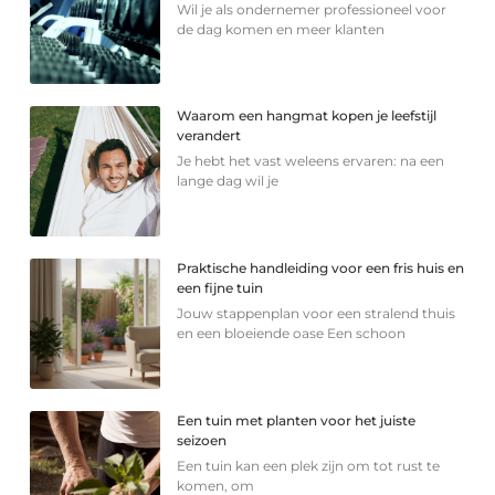
Wil je als ondernemer professioneel voor
de dag komen en meer klanten
Waarom een hangmat kopen je leefstijl
verandert
Je hebt het vast weleens ervaren: na een
lange dag wil je
Praktische handleiding voor een fris huis en
een fijne tuin
Jouw stappenplan voor een stralend thuis
en een bloeiende oase Een schoon
Een tuin met planten voor het juiste
seizoen
Een tuin kan een plek zijn om tot rust te
komen, om