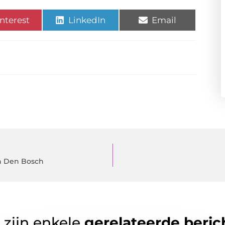
nterest
LinkedIn
Email
in Den Bosch
 zijn enkele
gerelateerde beric