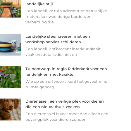
landelijke stijl
Een landelijke tuin ademt rust: natuurlijke
materialen, weelderige borders en
verharding die
Landelijke sfeer creëren met een
workshop servies schilderen
Een landelijk of brocant interieur draait
vaak om details die niet uit
Tuinontwerp in regio Ridderkerk voor een
landelijk erf met karakter
Wie op een erf woont, kent het gevoel: er is
ruimte genoeg,
Dierenasiel: een veilige plek voor dieren
die een nieuw thuis zoeken
Een dierenasiel is veel meer dan alleen een
opvangplek voor dieren zonder