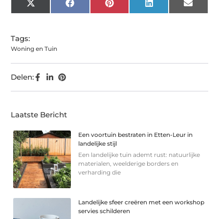
X
Facebook
Pinterest
LinkedIn
Email
(Twitter)
Tags:
Woning en Tuin
Delen:
Laatste Bericht
Een voortuin bestraten in Etten-Leur in
landelijke stijl
Een landelijke tuin ademt rust: natuurlijke
materialen, weelderige borders en
verharding die
Landelijke sfeer creëren met een workshop
servies schilderen