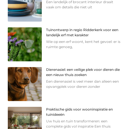
Een landelijk of brocant interieur draait
vaak om details die niet uit
Tuinontwerp in regio Ridderkerk voor een
landelijk erf met karakter
Wie op een erf woont, kent het gevoel: er is
ruimte genoeg,
Dierenasiel: een veilige plek voor dieren die
een nieuw thuis zoeken
Een dierenasiel is veel meer dan alleen een
opvangplek voor dieren zonder
Praktische gids voor wooninspiratie en
tuinideeën
Uw huis en tuin transformeren: een
complete gids vol inspiratie Een thuis