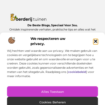
De Beste Blogs, Speciaal Voor Jou.
Ontdek inspirerende verhalen, praktische tips en alles wat het
dagelijks leven te bieden heeft, zorgvuldig verzameld op
Boerderijtuinen.nl.
We respecteren uw
privacy.
Bericht categorie
Wij hechten veel waarde aan uw privacy. We maken gebruik van
cookies en vergelijkbare technologieën om te begrijpen hoe u
onze website gebruikt en om waardevolle ervaringen voor u te
creëren. Deze cookies kunnen voor verschillende doeleinden
Onze informatie
worden gebruikt, zoals gepersonaliseerde advertenties en het
meten van het sitegebruik. Raadpleeg ons [
cookiebeleid
] voor
Nederlandse linkbuilding: Zo bouw je lokaal aan online autoriteit
Geld verdienen met je website: van bijverdienste tot serieus inkomen
meer informatie.
Alles Toestaan
Website index
Cookiebeleid (EU)
@2025 www.boerderijtuinen.nl. All Right Reserved.
Cookies Beheren