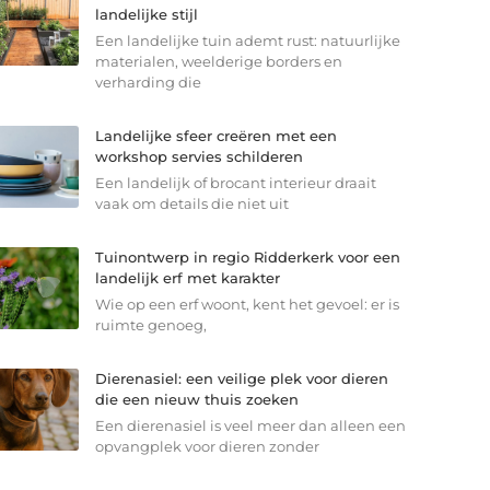
landelijke stijl
Een landelijke tuin ademt rust: natuurlijke
materialen, weelderige borders en
verharding die
Landelijke sfeer creëren met een
workshop servies schilderen
Een landelijk of brocant interieur draait
vaak om details die niet uit
Tuinontwerp in regio Ridderkerk voor een
landelijk erf met karakter
Wie op een erf woont, kent het gevoel: er is
ruimte genoeg,
Dierenasiel: een veilige plek voor dieren
die een nieuw thuis zoeken
Een dierenasiel is veel meer dan alleen een
opvangplek voor dieren zonder