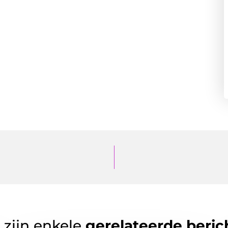
 zijn enkele
gerelateerde beric