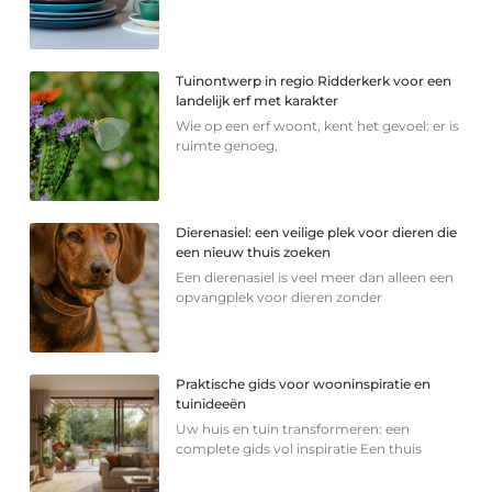
Tuinontwerp in regio Ridderkerk voor een
landelijk erf met karakter
Wie op een erf woont, kent het gevoel: er is
ruimte genoeg,
Dierenasiel: een veilige plek voor dieren die
een nieuw thuis zoeken
Een dierenasiel is veel meer dan alleen een
opvangplek voor dieren zonder
Praktische gids voor wooninspiratie en
tuinideeën
Uw huis en tuin transformeren: een
complete gids vol inspiratie Een thuis