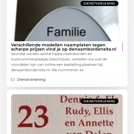
DIENSTVERLENING
Verschillende modellen naamplaten tegen
scherpe prijzen vind je op denaambordensite.nl
Voordat we een aantal hippe naamborden en
huisnummerplaatjes beschrijven, vertellen we wat de
voordelen zijn van online een bestelling plaatsen bij
denaambordensite.nl. We nummeren ze
Dienstverlening
DIENSTVERLENING