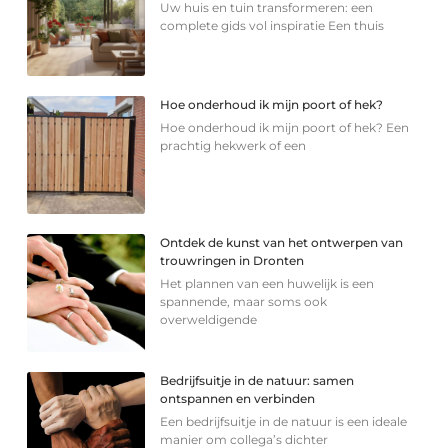
Uw huis en tuin transformeren: een
complete gids vol inspiratie Een thuis
Hoe onderhoud ik mijn poort of hek?
Hoe onderhoud ik mijn poort of hek? Een
prachtig hekwerk of een
Ontdek de kunst van het ontwerpen van
trouwringen in Dronten
Het plannen van een huwelijk is een
spannende, maar soms ook
overweldigende
Bedrijfsuitje in de natuur: samen
ontspannen en verbinden
Een bedrijfsuitje in de natuur is een ideale
manier om collega’s dichter