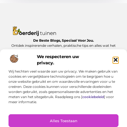
De Beste Blogs, Speciaal Voor Jou.
Ontdek inspirerende verhalen, praktische tips en alles wat het
dagelijks leven te bieden heeft, zorgvuldig verzameld op
Boerderijtuinen.nl.
We respecteren uw
privacy.
Bericht categorie
Wij hechten veel waarde aan uw privacy. We maken gebruik van
cookies en vergelijkbare technologieën om te begrijpen hoe u
onze website gebruikt en om waardevolle ervaringen voor u te
creëren. Deze cookies kunnen voor verschillende doeleinden
Onze informatie
worden gebruikt, zoals gepersonaliseerde advertenties en het
meten van het sitegebruik. Raadpleeg ons [
cookiebeleid
] voor
Nederlandse linkbuilding: Zo bouw je lokaal aan online autoriteit
Geld verdienen met je website: van bijverdienste tot serieus inkomen
meer informatie.
Alles Toestaan
Website index
Cookiebeleid (EU)