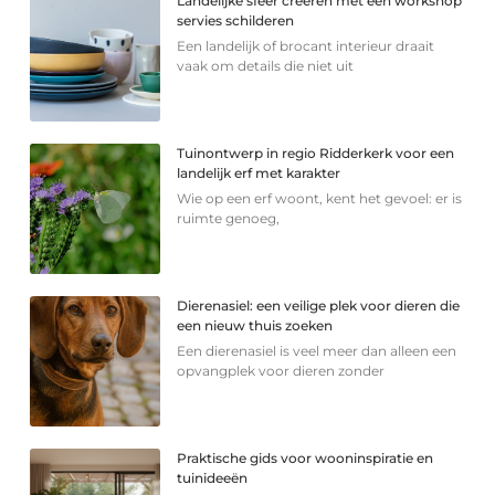
Landelijke sfeer creëren met een workshop
servies schilderen
Een landelijk of brocant interieur draait
vaak om details die niet uit
Tuinontwerp in regio Ridderkerk voor een
landelijk erf met karakter
Wie op een erf woont, kent het gevoel: er is
ruimte genoeg,
Dierenasiel: een veilige plek voor dieren die
een nieuw thuis zoeken
Een dierenasiel is veel meer dan alleen een
opvangplek voor dieren zonder
Praktische gids voor wooninspiratie en
tuinideeën