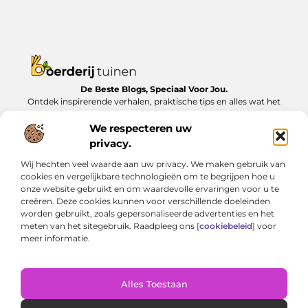
De Beste Blogs, Speciaal Voor Jou.
Ontdek inspirerende verhalen, praktische tips en alles wat het
dagelijks leven te bieden heeft, zorgvuldig verzameld op
Boerderijtuinen.nl.
We respecteren uw
privacy.
Bericht categorie
Wij hechten veel waarde aan uw privacy. We maken gebruik van
cookies en vergelijkbare technologieën om te begrijpen hoe u
onze website gebruikt en om waardevolle ervaringen voor u te
creëren. Deze cookies kunnen voor verschillende doeleinden
Onze informatie
worden gebruikt, zoals gepersonaliseerde advertenties en het
meten van het sitegebruik. Raadpleeg ons [
cookiebeleid
] voor
Nederlandse linkbuilding: Zo bouw je lokaal aan online autoriteit
Geld verdienen met je website: van bijverdienste tot serieus inkomen
meer informatie.
Alles Toestaan
Website index
Cookiebeleid (EU)