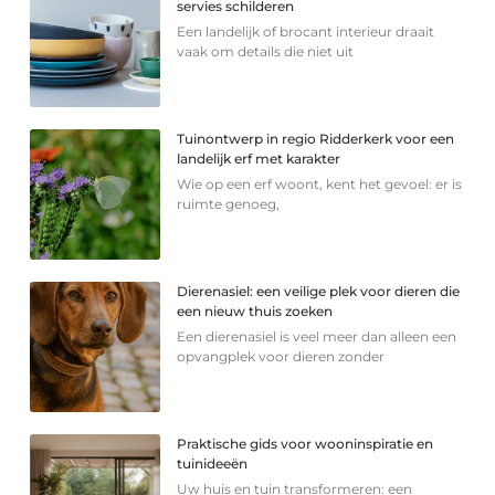
servies schilderen
Een landelijk of brocant interieur draait
vaak om details die niet uit
Tuinontwerp in regio Ridderkerk voor een
landelijk erf met karakter
Wie op een erf woont, kent het gevoel: er is
ruimte genoeg,
Dierenasiel: een veilige plek voor dieren die
een nieuw thuis zoeken
Een dierenasiel is veel meer dan alleen een
opvangplek voor dieren zonder
Praktische gids voor wooninspiratie en
tuinideeën
Uw huis en tuin transformeren: een