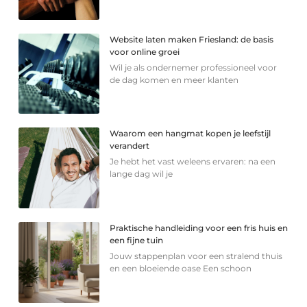
Website laten maken Friesland: de basis
voor online groei
Wil je als ondernemer professioneel voor
de dag komen en meer klanten
Waarom een hangmat kopen je leefstijl
verandert
Je hebt het vast weleens ervaren: na een
lange dag wil je
Praktische handleiding voor een fris huis en
een fijne tuin
Jouw stappenplan voor een stralend thuis
en een bloeiende oase Een schoon