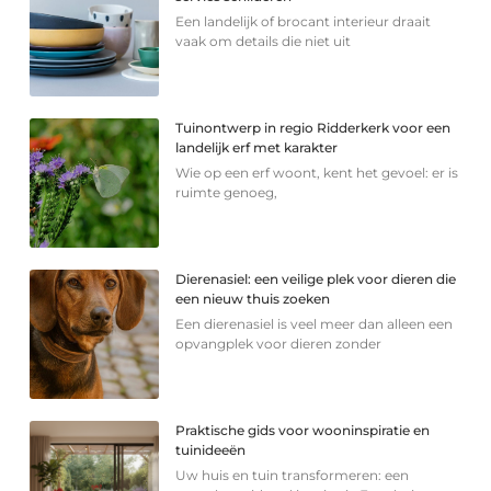
Een landelijk of brocant interieur draait
vaak om details die niet uit
Tuinontwerp in regio Ridderkerk voor een
landelijk erf met karakter
Wie op een erf woont, kent het gevoel: er is
ruimte genoeg,
Dierenasiel: een veilige plek voor dieren die
een nieuw thuis zoeken
Een dierenasiel is veel meer dan alleen een
opvangplek voor dieren zonder
Praktische gids voor wooninspiratie en
tuinideeën
Uw huis en tuin transformeren: een