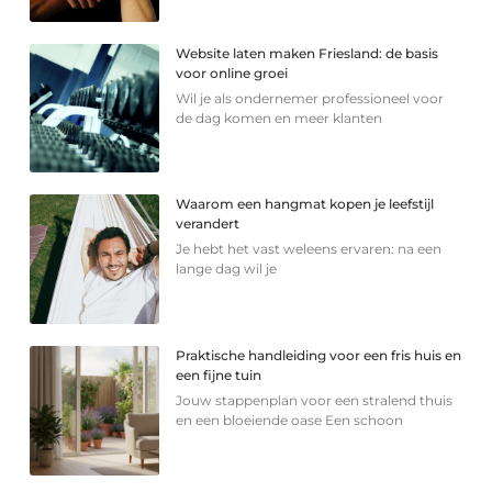
Website laten maken Friesland: de basis
voor online groei
Wil je als ondernemer professioneel voor
de dag komen en meer klanten
Waarom een hangmat kopen je leefstijl
verandert
Je hebt het vast weleens ervaren: na een
lange dag wil je
Praktische handleiding voor een fris huis en
een fijne tuin
Jouw stappenplan voor een stralend thuis
en een bloeiende oase Een schoon