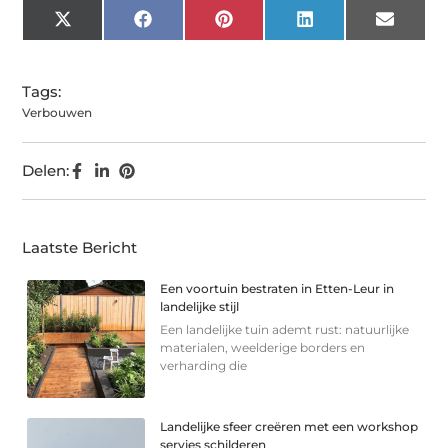
X
Facebook
Pinterest
LinkedIn
Email
(Twitter)
Tags:
Verbouwen
Delen:
Laatste Bericht
Een voortuin bestraten in Etten-Leur in
landelijke stijl
Een landelijke tuin ademt rust: natuurlijke
materialen, weelderige borders en
verharding die
Landelijke sfeer creëren met een workshop
servies schilderen