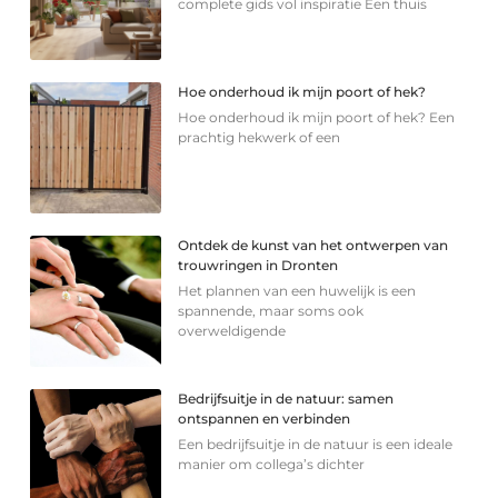
complete gids vol inspiratie Een thuis
Hoe onderhoud ik mijn poort of hek?
Hoe onderhoud ik mijn poort of hek? Een
prachtig hekwerk of een
Ontdek de kunst van het ontwerpen van
trouwringen in Dronten
Het plannen van een huwelijk is een
spannende, maar soms ook
overweldigende
Bedrijfsuitje in de natuur: samen
ontspannen en verbinden
Een bedrijfsuitje in de natuur is een ideale
manier om collega’s dichter