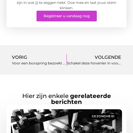
zijn in wat jij te zeggen hebt. Doe mee en laat jouw stem
klinken.
Registreer u vandaag nog
VORIG
VOLGENDE
Voor een boxspring bezoekt u deze showroom in Weert
Schakel deze hovenier in voor uw tuin in de regio Nieuwegein
Hier zijn enkele
gerelateerde
berichten
GEZONDHEID