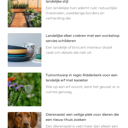
landelijke stijl
Een landelijke tuin ademt rust: natuurlijke
materialen, weelderige borders en
verharding die
Landelijke sfeer creëren met een workshop
servies schilderen
Een landelijk of brocant interieur draait
vaak om details die niet uit
Tuinontwerp in regio Ridderkerk voor een
landelijk erf met karakter
Wie op een erf woont, kent het gevoel: er is
ruimte genoeg,
Dierenasiel: een veilige plek voor dieren die
een nieuw thuis zoeken
Een dierenasiel is veel meer dan alleen een