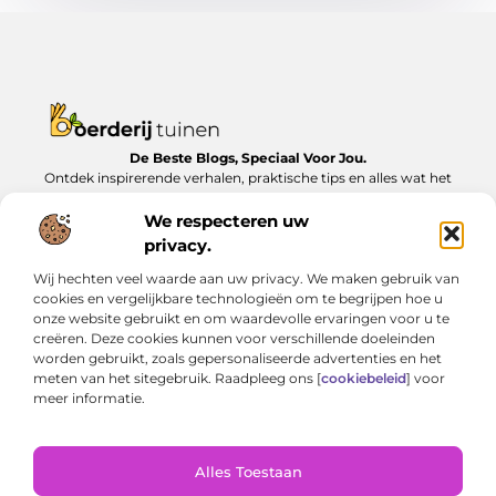
De Beste Blogs, Speciaal Voor Jou.
Ontdek inspirerende verhalen, praktische tips en alles wat het
dagelijks leven te bieden heeft, zorgvuldig verzameld op
Boerderijtuinen.nl.
We respecteren uw
privacy.
Bericht categorie
Wij hechten veel waarde aan uw privacy. We maken gebruik van
cookies en vergelijkbare technologieën om te begrijpen hoe u
onze website gebruikt en om waardevolle ervaringen voor u te
creëren. Deze cookies kunnen voor verschillende doeleinden
Onze informatie
worden gebruikt, zoals gepersonaliseerde advertenties en het
meten van het sitegebruik. Raadpleeg ons [
cookiebeleid
] voor
Nederlandse linkbuilding: Zo bouw je lokaal aan online autoriteit
Geld verdienen met je website: van bijverdienste tot serieus inkomen
meer informatie.
Alles Toestaan
Website index
Cookiebeleid (EU)