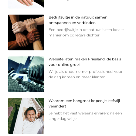
Bedrijfsuitje in de natuur: samen
ontspannen en verbinden
Een bedrijfsuitje in de natuur is een ideale
manier om collega’s dichter
Website laten maken Friesland: de basis
voor online groei
Wil je als ondernemer professioneel voor
de dag komen en meer klanten
Waarom een hangmat kopen je leefstijl
verandert
Je hebt het vast weleens ervaren: na een
lange dag wil je