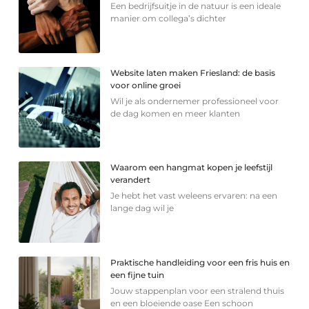
Een bedrijfsuitje in de natuur is een ideale
manier om collega’s dichter
Website laten maken Friesland: de basis
voor online groei
Wil je als ondernemer professioneel voor
de dag komen en meer klanten
Waarom een hangmat kopen je leefstijl
verandert
Je hebt het vast weleens ervaren: na een
lange dag wil je
Praktische handleiding voor een fris huis en
een fijne tuin
Jouw stappenplan voor een stralend thuis
en een bloeiende oase Een schoon