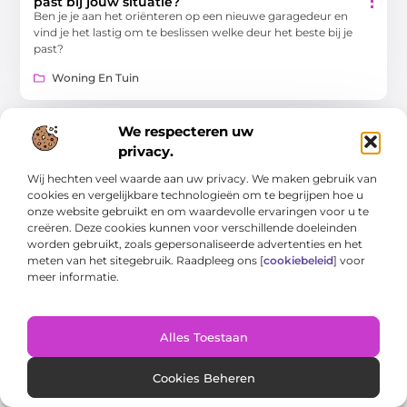
past bij jouw situatie?
Ben je je aan het oriënteren op een nieuwe garagedeur en
vind je het lastig om te beslissen welke deur het beste bij je
past?
Woning En Tuin
We respecteren uw
WONING EN TUIN
privacy.
Wij hechten veel waarde aan uw privacy. We maken gebruik van
cookies en vergelijkbare technologieën om te begrijpen hoe u
onze website gebruikt en om waardevolle ervaringen voor u te
creëren. Deze cookies kunnen voor verschillende doeleinden
worden gebruikt, zoals gepersonaliseerde advertenties en het
meten van het sitegebruik. Raadpleeg ons [
cookiebeleid
] voor
Praktische gids voor gezond wonen en
meer informatie.
tuinonderhoud
Creëer uw eigen oase: een gids voor een gezond huis en een
bloeiende tuin Een huis is meer dan alleen een dak boven ons
hoofd;
Alles Toestaan
Woning En Tuin
Cookies Beheren