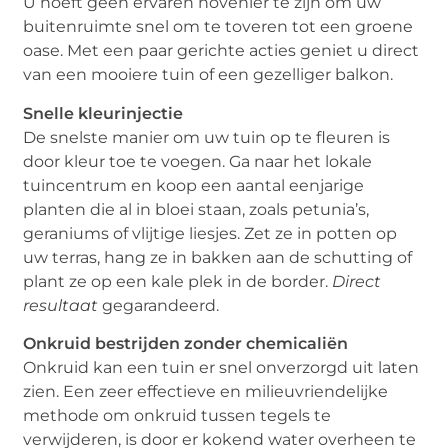
U hoeft geen ervaren hovenier te zijn om uw
buitenruimte snel om te toveren tot een groene
oase. Met een paar gerichte acties geniet u direct
van een mooiere tuin of een gezelliger balkon.
Snelle kleurinjectie
De snelste manier om uw tuin op te fleuren is
door kleur toe te voegen. Ga naar het lokale
tuincentrum en koop een aantal eenjarige
planten die al in bloei staan, zoals petunia’s,
geraniums of vlijtige liesjes. Zet ze in potten op
uw terras, hang ze in bakken aan de schutting of
plant ze op een kale plek in de border.
Direct
resultaat
gegarandeerd.
Onkruid bestrijden zonder chemicaliën
Onkruid kan een tuin er snel onverzorgd uit laten
zien. Een zeer effectieve en milieuvriendelijke
methode om onkruid tussen tegels te
verwijderen, is door er kokend water overheen te