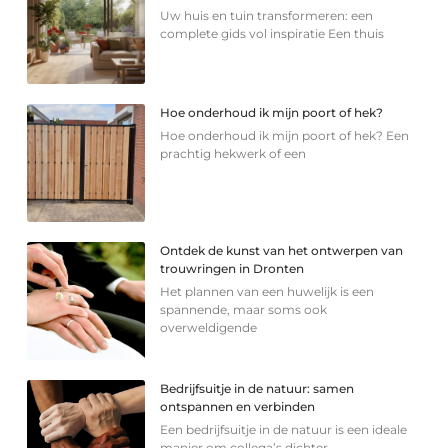
Uw huis en tuin transformeren: een
complete gids vol inspiratie Een thuis
Hoe onderhoud ik mijn poort of hek?
Hoe onderhoud ik mijn poort of hek? Een
prachtig hekwerk of een
Ontdek de kunst van het ontwerpen van
trouwringen in Dronten
Het plannen van een huwelijk is een
spannende, maar soms ook
overweldigende
Bedrijfsuitje in de natuur: samen
ontspannen en verbinden
Een bedrijfsuitje in de natuur is een ideale
manier om collega’s dichter