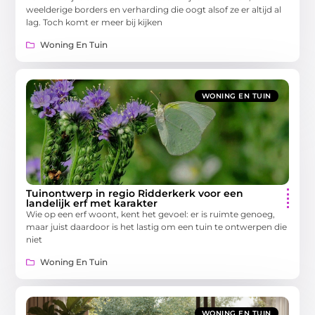
weelderige borders en verharding die oogt alsof ze er altijd al
lag. Toch komt er meer bij kijken
Woning En Tuin
WONING EN TUIN
Tuinontwerp in regio Ridderkerk voor een
landelijk erf met karakter
Wie op een erf woont, kent het gevoel: er is ruimte genoeg,
maar juist daardoor is het lastig om een tuin te ontwerpen die
niet
Woning En Tuin
WONING EN TUIN