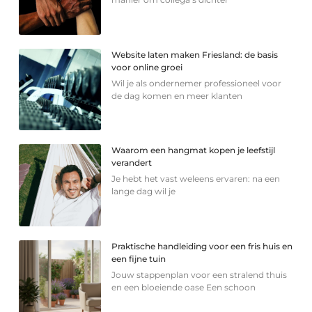
Website laten maken Friesland: de basis
voor online groei
Wil je als ondernemer professioneel voor
de dag komen en meer klanten
Waarom een hangmat kopen je leefstijl
verandert
Je hebt het vast weleens ervaren: na een
lange dag wil je
Praktische handleiding voor een fris huis en
een fijne tuin
Jouw stappenplan voor een stralend thuis
en een bloeiende oase Een schoon