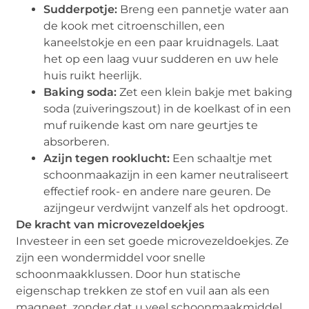
Sudderpotje:
Breng een pannetje water aan
de kook met citroenschillen, een
kaneelstokje en een paar kruidnagels. Laat
het op een laag vuur sudderen en uw hele
huis ruikt heerlijk.
Baking soda:
Zet een klein bakje met baking
soda (zuiveringszout) in de koelkast of in een
muf ruikende kast om nare geurtjes te
absorberen.
Azijn tegen rooklucht:
Een schaaltje met
schoonmaakazijn in een kamer neutraliseert
effectief rook- en andere nare geuren. De
azijngeur verdwijnt vanzelf als het opdroogt.
De kracht van microvezeldoekjes
Investeer in een set goede microvezeldoekjes. Ze
zijn een wondermiddel voor snelle
schoonmaakklussen. Door hun statische
eigenschap trekken ze stof en vuil aan als een
magneet, zonder dat u veel schoonmaakmiddel