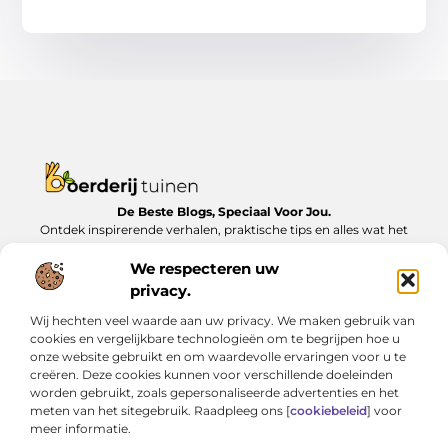
De Beste Blogs, Speciaal Voor Jou.
Ontdek inspirerende verhalen, praktische tips en alles wat het
dagelijks leven te bieden heeft, zorgvuldig verzameld op
Boerderijtuinen.nl.
We respecteren uw
privacy.
Bericht categorie
Wij hechten veel waarde aan uw privacy. We maken gebruik van
cookies en vergelijkbare technologieën om te begrijpen hoe u
onze website gebruikt en om waardevolle ervaringen voor u te
creëren. Deze cookies kunnen voor verschillende doeleinden
Onze informatie
worden gebruikt, zoals gepersonaliseerde advertenties en het
meten van het sitegebruik. Raadpleeg ons [
cookiebeleid
] voor
Nederlandse linkbuilding: Zo bouw je lokaal aan online autoriteit
Geld verdienen met je website: van bijverdienste tot serieus inkomen
meer informatie.