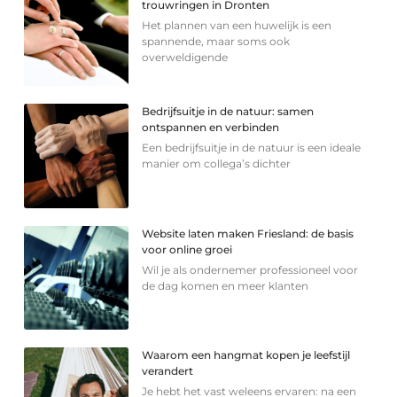
trouwringen in Dronten
Het plannen van een huwelijk is een
spannende, maar soms ook
overweldigende
Bedrijfsuitje in de natuur: samen
ontspannen en verbinden
Een bedrijfsuitje in de natuur is een ideale
manier om collega’s dichter
Website laten maken Friesland: de basis
voor online groei
Wil je als ondernemer professioneel voor
de dag komen en meer klanten
Waarom een hangmat kopen je leefstijl
verandert
Je hebt het vast weleens ervaren: na een