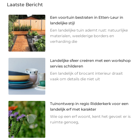
Laatste Bericht
Een voortuin bestraten in Etten-Leur in
landelijke stijl
Een landelijke tuin ademt rust: natuurlijke
materialen, weelderige borders en
verharding die
Landelijke sfeer creëren met een workshop
servies schilderen
Een landelijk of brocant interieur draait
vaak om details die niet uit
Tuinontwerp in regio Ridderkerk voor een
landelijk erf met karakter
Wie op een erf woont, kent het gevoel: er is
ruimte genoeg,