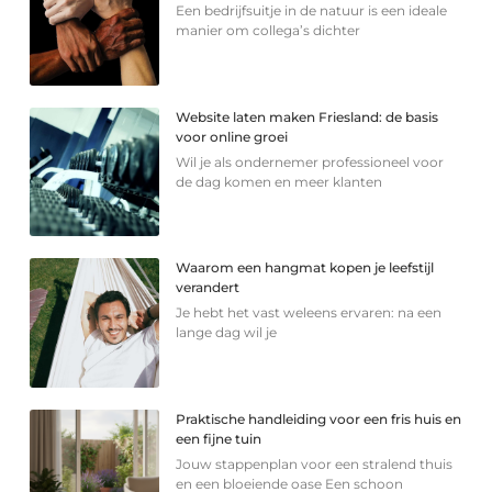
Een bedrijfsuitje in de natuur is een ideale
manier om collega’s dichter
Website laten maken Friesland: de basis
voor online groei
Wil je als ondernemer professioneel voor
de dag komen en meer klanten
Waarom een hangmat kopen je leefstijl
verandert
Je hebt het vast weleens ervaren: na een
lange dag wil je
Praktische handleiding voor een fris huis en
een fijne tuin
Jouw stappenplan voor een stralend thuis
en een bloeiende oase Een schoon