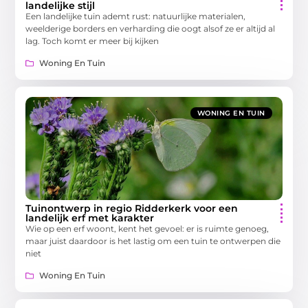
landelijke stijl
Een landelijke tuin ademt rust: natuurlijke materialen,
weelderige borders en verharding die oogt alsof ze er altijd al
lag. Toch komt er meer bij kijken
Woning En Tuin
WONING EN TUIN
Tuinontwerp in regio Ridderkerk voor een
landelijk erf met karakter
Wie op een erf woont, kent het gevoel: er is ruimte genoeg,
maar juist daardoor is het lastig om een tuin te ontwerpen die
niet
Woning En Tuin