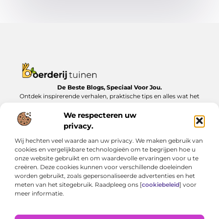
De Beste Blogs, Speciaal Voor Jou.
Ontdek inspirerende verhalen, praktische tips en alles wat het
dagelijks leven te bieden heeft, zorgvuldig verzameld op
Boerderijtuinen.nl.
We respecteren uw
privacy.
Bericht categorie
Wij hechten veel waarde aan uw privacy. We maken gebruik van
cookies en vergelijkbare technologieën om te begrijpen hoe u
onze website gebruikt en om waardevolle ervaringen voor u te
creëren. Deze cookies kunnen voor verschillende doeleinden
Onze informatie
worden gebruikt, zoals gepersonaliseerde advertenties en het
meten van het sitegebruik. Raadpleeg ons [
cookiebeleid
] voor
Nederlandse linkbuilding: Zo bouw je lokaal aan online autoriteit
Geld verdienen met je website: van bijverdienste tot serieus inkomen
meer informatie.