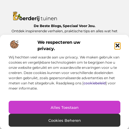
De Beste Blogs, Speciaal Voor Jou.
Ontdek inspirerende verhalen, praktische tips en alles wat het
dagelijks leven te bieden heeft, zorgvuldig verzameld op
Boerderijtuinen.nl.
We respecteren uw
privacy.
Bericht categorie
Wij hechten veel waarde aan uw privacy. We maken gebruik van
cookies en vergelijkbare technologieën om te begrijpen hoe u
onze website gebruikt en om waardevolle ervaringen voor u te
creëren. Deze cookies kunnen voor verschillende doeleinden
Onze informatie
worden gebruikt, zoals gepersonaliseerde advertenties en het
meten van het sitegebruik. Raadpleeg ons [
cookiebeleid
] voor
Nederlandse linkbuilding: Zo bouw je lokaal aan online autoriteit
Geld verdienen met je website: van bijverdienste tot serieus inkomen
meer informatie.
Alles Toestaan
Website index
Cookiebeleid (EU)
@2025 www.boerderijtuinen.nl. All Right Reserved.
Cookies Beheren