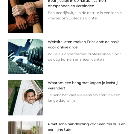
Bedrijfsuitje in de natuur: samen
ontspannen en verbinden
Een bedrijfsuitje in de natuur is een ideale
manier om collega’s dichter
Website laten maken Friesland: de basis
voor online groei
Wil je als ondernemer professioneel voor
de dag komen en meer klanten
Waarom een hangmat kopen je leefstijl
verandert
Je hebt het vast weleens ervaren: na een
lange dag wil je
Praktische handleiding voor een fris huis en
een fijne tuin