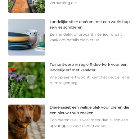
verharding die
Landelijke sfeer creëren met een workshop
servies schilderen
Een landelijk of brocant interieur draait
vaak om details die niet uit
Tuinontwerp in regio Ridderkerk voor een
landelijk erf met karakter
Wie op een erf woont, kent het gevoel: er is
ruimte genoeg,
Dierenasiel: een veilige plek voor dieren die
een nieuw thuis zoeken
Een dierenasiel is veel meer dan alleen een
opvangplek voor dieren zonder