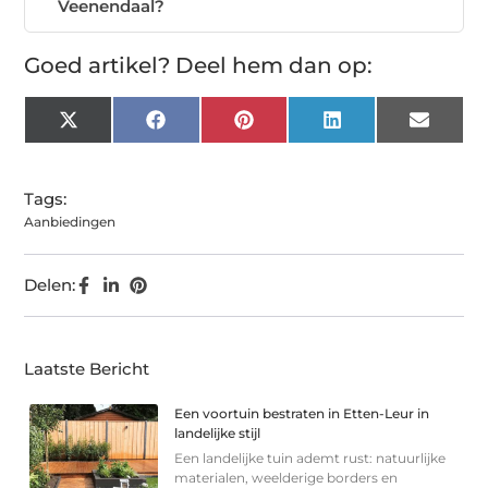
Veenendaal?
Goed artikel? Deel hem dan op:
X
Facebook
Pinterest
LinkedIn
Email
(Twitter)
Tags:
Aanbiedingen
Delen:
Laatste Bericht
Een voortuin bestraten in Etten-Leur in
landelijke stijl
Een landelijke tuin ademt rust: natuurlijke
materialen, weelderige borders en