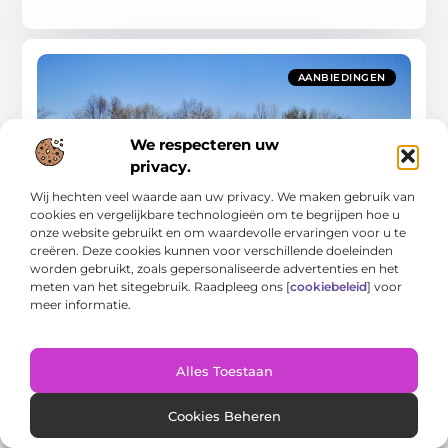
AANBIEDINGEN
We respecteren uw
privacy.
Wij hechten veel waarde aan uw privacy. We maken gebruik van
cookies en vergelijkbare technologieën om te begrijpen hoe u
Benzineprijs Veenendaal in 2024 begrijpen en
beheren
onze website gebruikt en om waardevolle ervaringen voor u te
De benzineprijzen in Veenendaal zijn een hot topic voor veel
creëren. Deze cookies kunnen voor verschillende doeleinden
lokale bewoners, forensen en milieuactivisten. Of je nu
worden gebruikt, zoals gepersonaliseerde advertenties en het
dagelijks naar je werk rijdt of gewoon
meten van het sitegebruik. Raadpleeg ons [
cookiebeleid
] voor
meer informatie.
Aanbiedingen
Alles Toestaan
Cookies Beheren