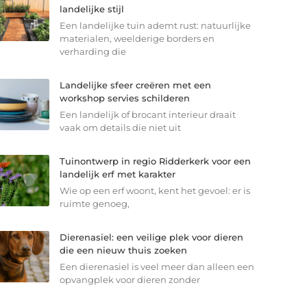
landelijke stijl
Een landelijke tuin ademt rust: natuurlijke
materialen, weelderige borders en
verharding die
Landelijke sfeer creëren met een
workshop servies schilderen
Een landelijk of brocant interieur draait
vaak om details die niet uit
Tuinontwerp in regio Ridderkerk voor een
landelijk erf met karakter
Wie op een erf woont, kent het gevoel: er is
ruimte genoeg,
Dierenasiel: een veilige plek voor dieren
die een nieuw thuis zoeken
Een dierenasiel is veel meer dan alleen een
opvangplek voor dieren zonder