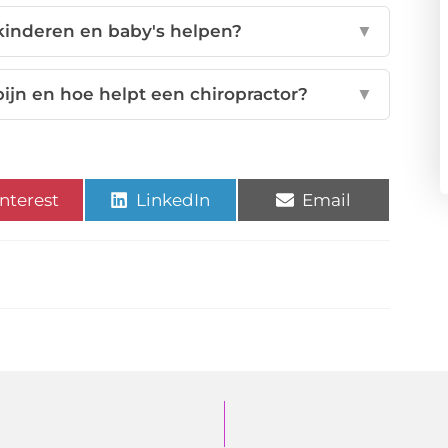
kinderen en baby's helpen?
▼
jn en hoe helpt een chiropractor?
▼
nterest
LinkedIn
Email