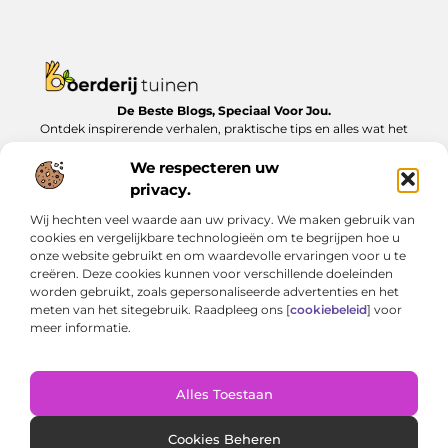
De Beste Blogs, Speciaal Voor Jou.
Ontdek inspirerende verhalen, praktische tips en alles wat het
dagelijks leven te bieden heeft, zorgvuldig verzameld op
Boerderijtuinen.nl.
We respecteren uw
privacy.
Bericht categorie
Wij hechten veel waarde aan uw privacy. We maken gebruik van
cookies en vergelijkbare technologieën om te begrijpen hoe u
onze website gebruikt en om waardevolle ervaringen voor u te
creëren. Deze cookies kunnen voor verschillende doeleinden
Onze informatie
worden gebruikt, zoals gepersonaliseerde advertenties en het
meten van het sitegebruik. Raadpleeg ons [
cookiebeleid
] voor
Nederlandse linkbuilding: Zo bouw je lokaal aan online autoriteit
Geld verdienen met je website: van bijverdienste tot serieus inkomen
meer informatie.
Alles Toestaan
Website index
Cookiebeleid (EU)
@2025 www.boerderijtuinen.nl. All Right Reserved.
Cookies Beheren