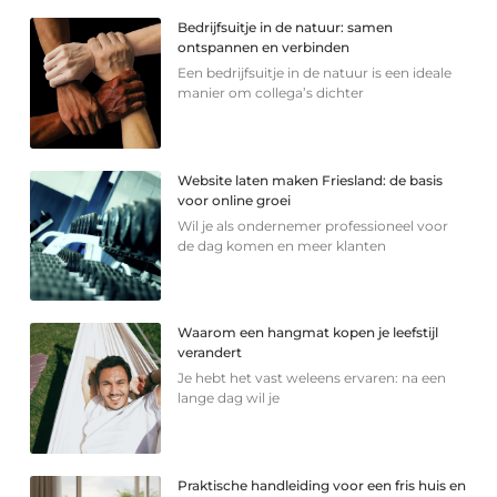
Bedrijfsuitje in de natuur: samen
ontspannen en verbinden
Een bedrijfsuitje in de natuur is een ideale
manier om collega’s dichter
Website laten maken Friesland: de basis
voor online groei
Wil je als ondernemer professioneel voor
de dag komen en meer klanten
Waarom een hangmat kopen je leefstijl
verandert
Je hebt het vast weleens ervaren: na een
lange dag wil je
Praktische handleiding voor een fris huis en