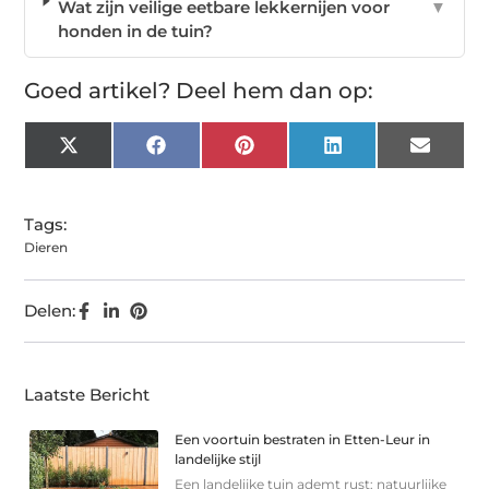
Wat zijn veilige eetbare lekkernijen voor
▼
honden in de tuin?
Goed artikel? Deel hem dan op:
X
Facebook
Pinterest
LinkedIn
Email
(Twitter)
Tags:
Dieren
Delen:
Laatste Bericht
Een voortuin bestraten in Etten-Leur in
landelijke stijl
Een landelijke tuin ademt rust: natuurlijke