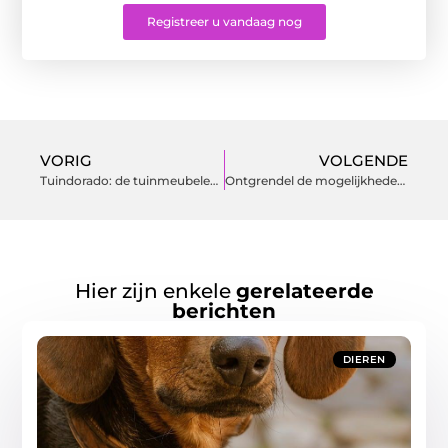
Registreer u vandaag nog
VORIG
VOLGENDE
Tuindorado: de tuinmeubelen expert in Friesland
Ontgrendel de mogelijkheden van een op maat gemaakte schutting
Hier zijn enkele
gerelateerde
berichten
DIEREN