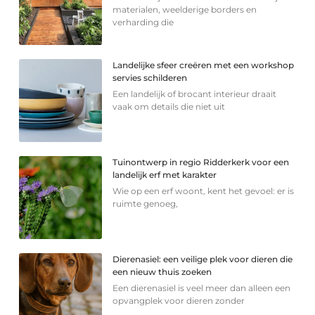
materialen, weelderige borders en
verharding die
Landelijke sfeer creëren met een workshop
servies schilderen
Een landelijk of brocant interieur draait
vaak om details die niet uit
Tuinontwerp in regio Ridderkerk voor een
landelijk erf met karakter
Wie op een erf woont, kent het gevoel: er is
ruimte genoeg,
Dierenasiel: een veilige plek voor dieren die
een nieuw thuis zoeken
Een dierenasiel is veel meer dan alleen een
opvangplek voor dieren zonder