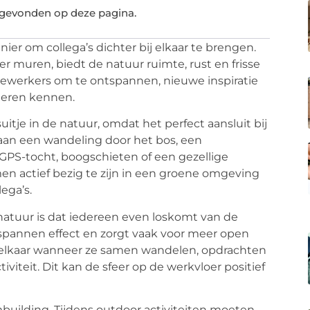
 gevonden op deze pagina.
nier om collega’s dichter bij elkaar te brengen.
ier muren, biedt de natuur ruimte, rust en frisse
ewerkers om te ontspannen, nieuwe inspiratie
leren kennen.
itje in de natuur, omdat het perfect aansluit bij
 aan een wandeling door het bos, een
 GPS-tocht, boogschieten of een gezellige
en actief bezig te zijn in een groene omgeving
ega’s.
 natuur is dat iedereen even loskomt van de
tspannen effect en zorgt vaak voor meer open
t elkaar wanneer ze samen wandelen, opdrachten
viteit. Dit kan de sfeer op de werkvloer positief
mbuilding. Tijdens outdoor activiteiten moeten