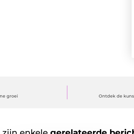
ine groei
Ontdek de kuns
 zijn enkele
gerelateerde beric