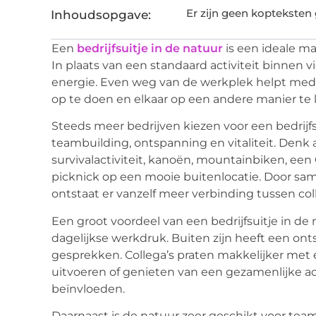
Er zijn geen kopteksten
Inhoudsopgave:
Een
bedrijfsuitje in de natuur
is een ideale ma
In plaats van een standaard activiteit binnen v
energie. Even weg van de werkplek helpt med
op te doen en elkaar op een andere manier te 
Steeds meer bedrijven kiezen voor een bedrijfsu
teambuilding, ontspanning en vitaliteit. Denk
survivalactiviteit, kanoën, mountainbiken, een
picknick op een mooie buitenlocatie. Door sam
ontstaat er vanzelf meer verbinding tussen coll
Een groot voordeel van een bedrijfsuitje in de
dagelijkse werkdruk. Buiten zijn heeft een on
gesprekken. Collega’s praten makkelijker me
uitvoeren of genieten van een gezamenlijke acti
beïnvloeden.
Daarnaast is de natuur zeer geschikt voor tea