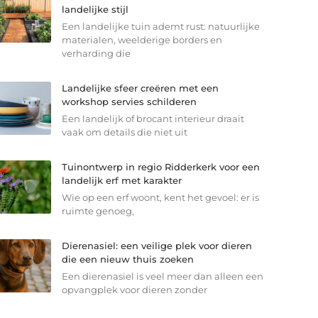
landelijke stijl
Een landelijke tuin ademt rust: natuurlijke
materialen, weelderige borders en
verharding die
Landelijke sfeer creëren met een
workshop servies schilderen
Een landelijk of brocant interieur draait
vaak om details die niet uit
Tuinontwerp in regio Ridderkerk voor een
landelijk erf met karakter
Wie op een erf woont, kent het gevoel: er is
ruimte genoeg,
Dierenasiel: een veilige plek voor dieren
die een nieuw thuis zoeken
Een dierenasiel is veel meer dan alleen een
opvangplek voor dieren zonder