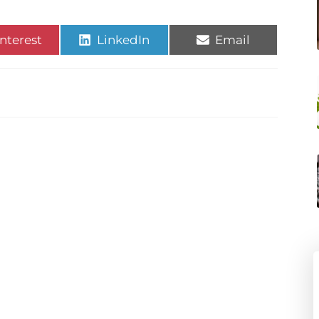
nterest
LinkedIn
Email