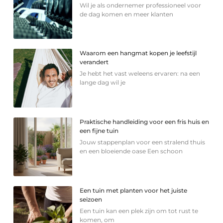
Wil je als ondernemer professioneel voor
de dag komen en meer klanten
Waarom een hangmat kopen je leefstijl
verandert
Je hebt het vast weleens ervaren: na een
lange dag wil je
Praktische handleiding voor een fris huis en
een fijne tuin
Jouw stappenplan voor een stralend thuis
en een bloeiende oase Een schoon
Een tuin met planten voor het juiste
seizoen
Een tuin kan een plek zijn om tot rust te
komen, om