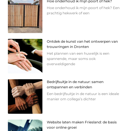
Hoe onderhoud ik mijn poort of hek?
Hoe onderhoud ik mijn poort of hek? Een
prachtig hekwerk of een
Ontdek de kunst van het ontwerpen van
trouwringen in Dronten
Het plannen van een huwelijk is een
spannende, maar soms ook
overweldigende
Bedrijfsuitje in de natuur: samen
ontspannen en verbinden
Een bedrijfsuitje in de natuur is een ideale
manier om collega’s dichter
Website laten maken Friesland: de basis
voor online groei