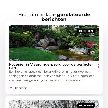
Hier zijn enkele
gerelateerde
berichten
BLOEMEN
Hovenier in Vlaardingen: zorg voor de perfecte
tuin
Een hovenier speelt een belangrijke rol in het ontwerpen,
aanleggen en onderhouden van tuinen. In Vlaardingen, een
stad met veel groen, zijn hoveniers onmisbaar voor
Bloemen
BLOEMEN