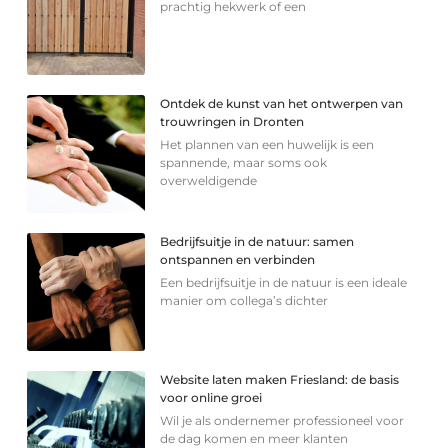
prachtig hekwerk of een
Ontdek de kunst van het ontwerpen van
trouwringen in Dronten
Het plannen van een huwelijk is een
spannende, maar soms ook
overweldigende
Bedrijfsuitje in de natuur: samen
ontspannen en verbinden
Een bedrijfsuitje in de natuur is een ideale
manier om collega’s dichter
Website laten maken Friesland: de basis
voor online groei
Wil je als ondernemer professioneel voor
de dag komen en meer klanten