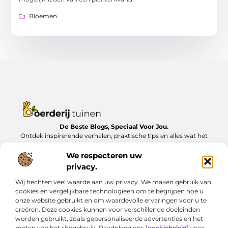
Bloemen
De Beste Blogs, Speciaal Voor Jou.
Ontdek inspirerende verhalen, praktische tips en alles wat het
dagelijks leven te bieden heeft, zorgvuldig verzameld op
Boerderijtuinen.nl.
We respecteren uw
privacy.
Bericht categorie
Wij hechten veel waarde aan uw privacy. We maken gebruik van
cookies en vergelijkbare technologieën om te begrijpen hoe u
onze website gebruikt en om waardevolle ervaringen voor u te
creëren. Deze cookies kunnen voor verschillende doeleinden
Onze informatie
worden gebruikt, zoals gepersonaliseerde advertenties en het
meten van het sitegebruik. Raadpleeg ons [
cookiebeleid
] voor