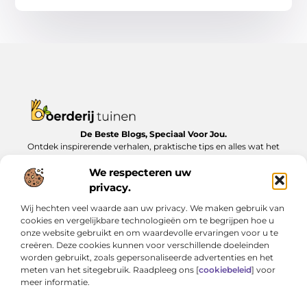
De Beste Blogs, Speciaal Voor Jou.
Ontdek inspirerende verhalen, praktische tips en alles wat het
dagelijks leven te bieden heeft, zorgvuldig verzameld op
We respecteren uw
Boerderijtuinen.nl.
privacy.
Bericht categorie
Wij hechten veel waarde aan uw privacy. We maken gebruik van
cookies en vergelijkbare technologieën om te begrijpen hoe u
onze website gebruikt en om waardevolle ervaringen voor u te
creëren. Deze cookies kunnen voor verschillende doeleinden
Onze informatie
worden gebruikt, zoals gepersonaliseerde advertenties en het
meten van het sitegebruik. Raadpleeg ons [
cookiebeleid
] voor
Nederlandse linkbuilding: Zo bouw je lokaal aan online autoriteit
Geld verdienen met je website: van bijverdienste tot serieus inkomen
meer informatie.