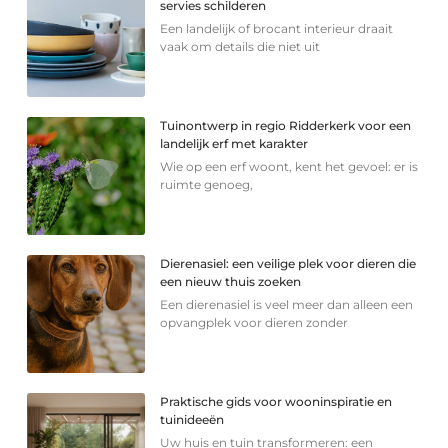
servies schilderen
Een landelijk of brocant interieur draait
vaak om details die niet uit
Tuinontwerp in regio Ridderkerk voor een
landelijk erf met karakter
Wie op een erf woont, kent het gevoel: er is
ruimte genoeg,
Dierenasiel: een veilige plek voor dieren die
een nieuw thuis zoeken
Een dierenasiel is veel meer dan alleen een
opvangplek voor dieren zonder
Praktische gids voor wooninspiratie en
tuinideeën
Uw huis en tuin transformeren: een