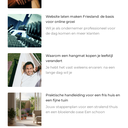
Website laten maken Friesland: de basis
voor online groei
Wil je als ondernemer professioneel voor
de dag komen en meer klanten
Waarom een hangmat kopen je leefstijl
verandert
Je hebt het vast weleens ervaren: na een
lange dag wil je
Praktische handleiding voor een fris huis en
een fijne tuin
Jouw stappenplan voor een stralend thuis
en een bloeiende oase Een schoon