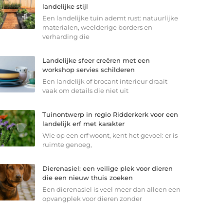
landelijke stijl
Een landelijke tuin ademt rust: natuurlijke
materialen, weelderige borders en
verharding die
Landelijke sfeer creëren met een
workshop servies schilderen
Een landelijk of brocant interieur draait
vaak om details die niet uit
Tuinontwerp in regio Ridderkerk voor een
landelijk erf met karakter
Wie op een erf woont, kent het gevoel: er is
ruimte genoeg,
Dierenasiel: een veilige plek voor dieren
die een nieuw thuis zoeken
Een dierenasiel is veel meer dan alleen een
opvangplek voor dieren zonder