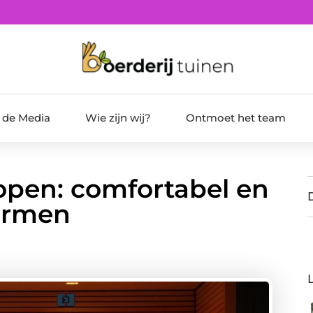
t de Media
Wie zijn wij?
Ontmoet het team
open: comfortabel en
armen