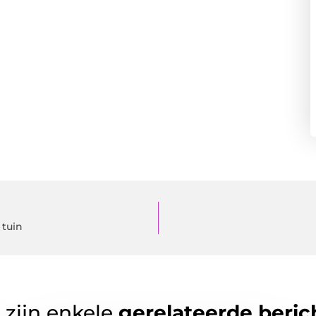
 tuin
 zijn enkele
gerelateerde beric