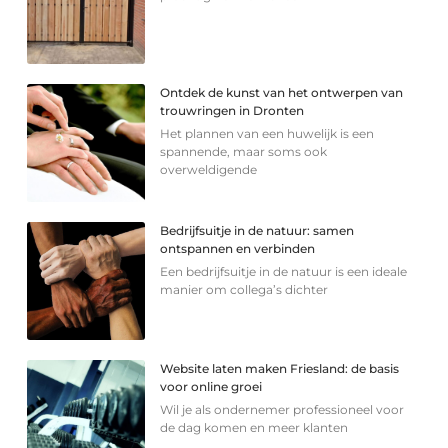
Ontdek de kunst van het ontwerpen van
trouwringen in Dronten
Het plannen van een huwelijk is een
spannende, maar soms ook
overweldigende
Bedrijfsuitje in de natuur: samen
ontspannen en verbinden
Een bedrijfsuitje in de natuur is een ideale
manier om collega’s dichter
Website laten maken Friesland: de basis
voor online groei
Wil je als ondernemer professioneel voor
de dag komen en meer klanten