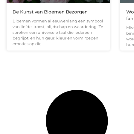
De Kunst van Bloemen Bezorgen
Wor
fam
Bloemen vormen al eeuwenlang een symbool
van liefde, troost, blijdschap en waardering. Ze
Mis
spreken een universele taal die iedereen
binn
begrijpt, en hun geur, kleur en vorm roepen
wor
emoties op die
hur