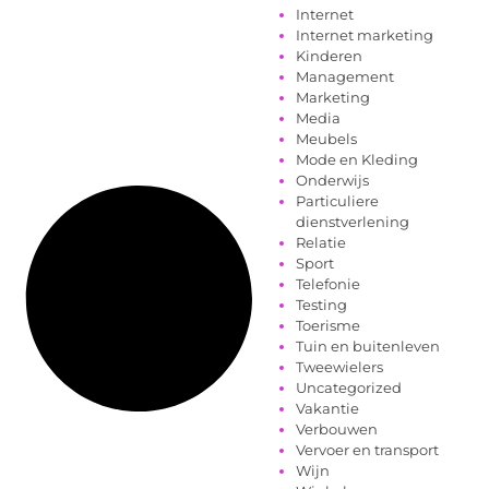
Internet
Internet marketing
Kinderen
Management
Marketing
Media
Meubels
Mode en Kleding
Onderwijs
Particuliere
dienstverlening
Relatie
Sport
Telefonie
Testing
Toerisme
Tuin en buitenleven
Tweewielers
Uncategorized
Vakantie
Verbouwen
Vervoer en transport
Wijn