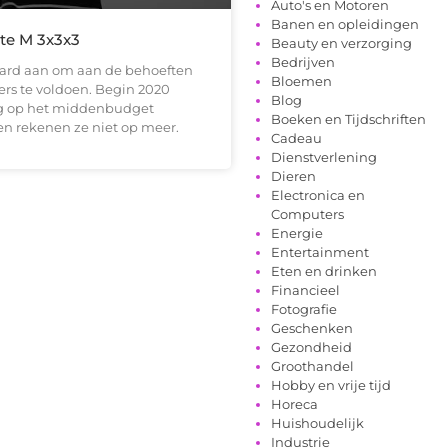
Auto's en Motoren
Banen en opleidingen
te M 3x3x3
Beauty en verzorging
Bedrijven
hard aan om aan de behoeften
Bloemen
rs te voldoen. Begin 2020
Blog
g op het middenbudget
Boeken en Tijdschriften
en rekenen ze niet op meer.
Cadeau
Dienstverlening
Dieren
Electronica en
Computers
Energie
Entertainment
Eten en drinken
Financieel
Fotografie
Geschenken
Gezondheid
Groothandel
Hobby en vrije tijd
Horeca
Huishoudelijk
Industrie