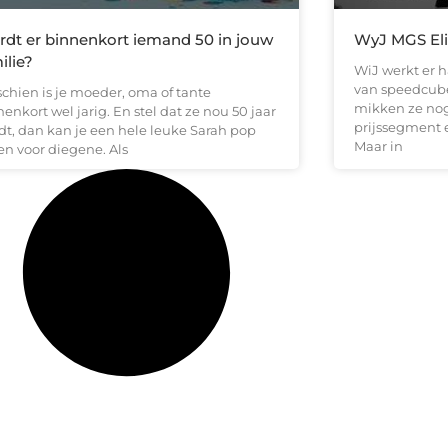
dt er binnenkort iemand 50 in jouw
WyJ MGS Eli
ilie?
WiJ werkt er 
van speedcube
schien is je moeder, oma of tante
mikken ze no
enkort wel jarig. En stel dat ze nou 50 jaar
prijssegment 
dt, dan kan je een hele leuke Sarah pop
Maar in
en voor diegene. Als