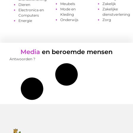
Meubels
Zakelijk
Dieren
Mode en
Zakelijke
Electronica en
Kleding
dienstverlening
Computers
Onderwijs
Zorg
Energie
Media
en beroemde mensen
Antwoorden ?