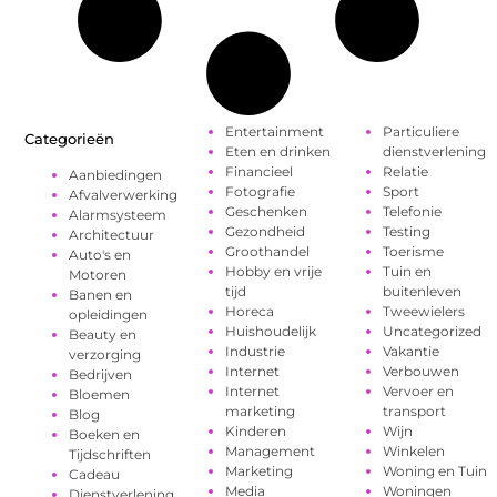
Entertainment
Particuliere
Categorieën
Eten en drinken
dienstverlening
Financieel
Relatie
Aanbiedingen
Fotografie
Sport
Afvalverwerking
Geschenken
Telefonie
Alarmsysteem
Gezondheid
Testing
Architectuur
Groothandel
Toerisme
Auto's en
Hobby en vrije
Tuin en
Motoren
tijd
buitenleven
Banen en
Horeca
Tweewielers
opleidingen
Huishoudelijk
Uncategorized
Beauty en
Industrie
Vakantie
verzorging
Internet
Verbouwen
Bedrijven
Internet
Vervoer en
Bloemen
marketing
transport
Blog
Kinderen
Wijn
Boeken en
Management
Winkelen
Tijdschriften
Marketing
Woning en Tuin
Cadeau
Media
Woningen
Dienstverlening