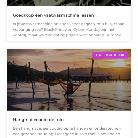
Goedkoop een vaatwasmachine leasen
Is je vaatwasmachine onlangs kapot gegaan, of is hij wel aan
vervanging toe? Black Friday en Cyber Monday zijn net
voorbij, maar we zien dat de prijzen voor apparatuur mede
HUISHOUDELIJK
Hangmat voor in de tuin
Een hangmat is eenvoudig op te hangen en ondersteunen
een gezonde houding. Het liggen in zo’n mat is bovendien